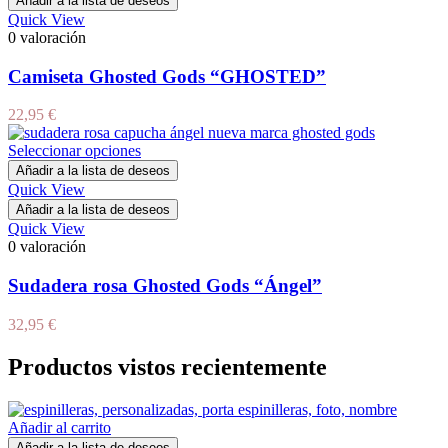
Añadir a la lista de deseos
Quick View
0 valoración
Camiseta Ghosted Gods “GHOSTED”
22,95
€
Seleccionar opciones
Añadir a la lista de deseos
Quick View
Añadir a la lista de deseos
Quick View
0 valoración
Sudadera rosa Ghosted Gods “Ángel”
32,95
€
Productos vistos recientemente
Añadir al carrito
Añadir a la lista de deseos