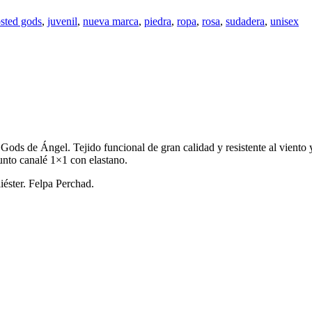
sted gods
,
juvenil
,
nueva marca
,
piedra
,
ropa
,
rosa
,
sudadera
,
unisex
ds de Ángel. Tejido funcional de gran calidad y resistente al viento y
unto canalé 1×1 con elastano.
ster. Felpa Perchad.