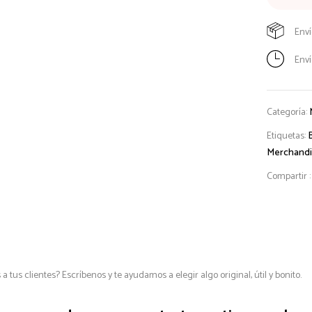
Enví
Enví
Categoría:
Etiquetas:
Merchandi
Compartir :
a tus clientes? Escríbenos y te ayudamos a elegir algo original, útil y bonito.